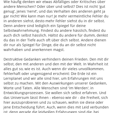
Wie häufig denken wir etwas Abfälliges oder Kritisches über
andere Menschen? Oder über und selbst? Dies ist nicht 'gut
genug', jenes 'nervt', und das Verhalten des anderen geht ja
gar nicht! Wie kann man nur! Je mehr vermeintliche Fehler du
in anderen siehst, desto mehr Fehler siehst du in dir selbst.
Denn andere sind lediglich ein Spiegel für deine
Selbstwahrnehmung. Findest du andere hässlich, findest du
auch dich selbst hässlich. Hältst du andere für dumm, denkst
du das in der Tiefe auch oft über dich selbst. Andere dienen
dir nur als Spiegel für Dinge, die du an dir selbst nicht
wahrhaben und anerkennen magst.
Destruktive Gedanken verhindern deinen Frieden. Den mit dir
selbst, den mit anderen und den mit der Welt. In Wahrheit ist
alles gut so, wie es ist. Auch wenn dir vieles unvollkommen,
fehlerhaft oder ungenügend erscheint: Die Erde ist ein
Lernplanet und wir alle sind hier, um Erfahrungen mit uns
selbst zu machen. Mit den Auswirkungen unserer Gedanken,
Worte und Taten. Alle Menschen sind 'im Werden', in
Entwicklungsprozessen. Sie wollen sich selbst erfahren. Und
das Universum lässt Ihnen - ebenso wie dir - die Freiheit, sich
hier auszuprobieren und zu schauen, wohin sie diese oder
jene Entscheidung führt. Auch, wenn dies mit Leid verbunden
ist, denn gerade die leidvollen Erfahrungen sind die, bei