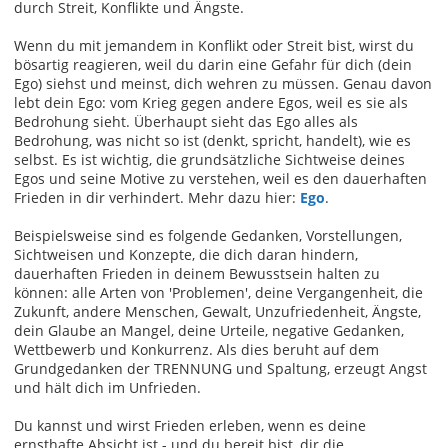
durch Streit, Konflikte und Ängste.
Wenn du mit jemandem in Konflikt oder Streit bist, wirst du
bösartig reagieren, weil du darin eine Gefahr für dich (dein
Ego) siehst und meinst, dich wehren zu müssen. Genau davon
lebt dein Ego: vom Krieg gegen andere Egos, weil es sie als
Bedrohung sieht. Überhaupt sieht das Ego alles als
Bedrohung, was nicht so ist (denkt, spricht, handelt), wie es
selbst. Es ist wichtig, die grundsätzliche Sichtweise deines
Egos und seine Motive zu verstehen, weil es den dauerhaften
Frieden in dir verhindert. Mehr dazu hier:
Ego
.
Beispielsweise sind es folgende Gedanken, Vorstellungen,
Sichtweisen und Konzepte, die dich daran hindern,
dauerhaften Frieden in deinem Bewusstsein halten zu
können: alle Arten von 'Problemen', deine Vergangenheit, die
Zukunft, andere Menschen, Gewalt, Unzufriedenheit, Ängste,
dein Glaube an Mangel, deine Urteile, negative Gedanken,
Wettbewerb und Konkurrenz. Als dies beruht auf dem
Grundgedanken der TRENNUNG und Spaltung, erzeugt Angst
und hält dich im Unfrieden.
Du kannst und wirst Frieden erleben, wenn es deine
ernsthafte Absicht ist - und du bereit bist, dir die