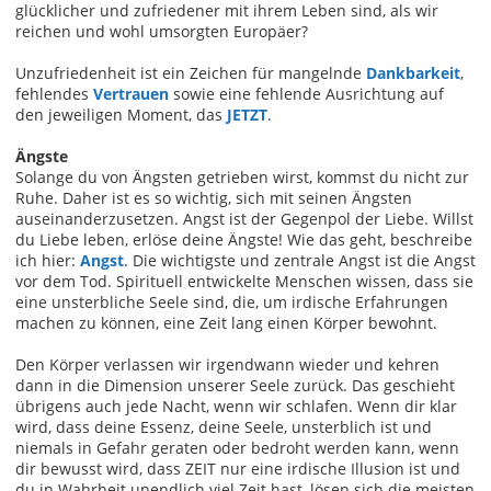
glücklicher und zufriedener mit ihrem Leben sind, als wir
reichen und wohl umsorgten Europäer?
Unzufriedenheit ist ein Zeichen für mangelnde
Dankbarkeit
,
fehlendes
Vertrauen
sowie eine fehlende Ausrichtung auf
den jeweiligen Moment, das
JETZT
.
Ängste
Solange du von Ängsten getrieben wirst, kommst du nicht zur
Ruhe. Daher ist es so wichtig, sich mit seinen Ängsten
auseinanderzusetzen. Angst ist der Gegenpol der Liebe. Willst
du Liebe leben, erlöse deine Ängste! Wie das geht, beschreibe
ich hier:
Angst
. Die wichtigste und zentrale Angst ist die Angst
vor dem Tod. Spirituell entwickelte Menschen wissen, dass sie
eine unsterbliche Seele sind, die, um irdische Erfahrungen
machen zu können, eine Zeit lang einen Körper bewohnt.
Den Körper verlassen wir irgendwann wieder und kehren
dann in die Dimension unserer Seele zurück. Das geschieht
übrigens auch jede Nacht, wenn wir schlafen. Wenn dir klar
wird, dass deine Essenz, deine Seele, unsterblich ist und
niemals in Gefahr geraten oder bedroht werden kann, wenn
dir bewusst wird, dass ZEIT nur eine irdische Illusion ist und
du in Wahrheit unendlich viel Zeit hast, lösen sich die meisten