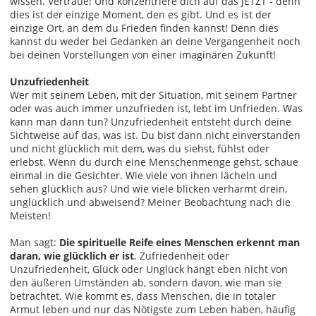
wissen. Vertraue! Und konzentriere dich auf das JETZT - denn
dies ist der einzige Moment, den es gibt. Und es ist der
einzige Ort, an dem du Frieden finden kannst! Denn dies
kannst du weder bei Gedanken an deine Vergangenheit noch
bei deinen Vorstellungen von einer imaginären Zukunft!
Unzufriedenheit
Wer mit seinem Leben, mit der Situation, mit seinem Partner
oder was auch immer unzufrieden ist, lebt im Unfrieden. Was
kann man dann tun? Unzufriedenheit entsteht durch deine
Sichtweise auf das, was ist. Du bist dann nicht einverstanden
und nicht glücklich mit dem, was du siehst, fühlst oder
erlebst. Wenn du durch eine Menschenmenge gehst, schaue
einmal in die Gesichter. Wie viele von ihnen lächeln und
sehen glücklich aus? Und wie viele blicken verhärmt drein,
unglücklich und abweisend? Meiner Beobachtung nach die
Meisten!
Man sagt:
Die spirituelle Reife eines Menschen erkennt man
daran, wie glücklich er ist
. Zufriedenheit oder
Unzufriedenheit, Glück oder Unglück hängt eben nicht von
den äußeren Umständen ab, sondern davon, wie man sie
betrachtet. Wie kommt es, dass Menschen, die in totaler
Armut leben und nur das Nötigste zum Leben haben, häufig