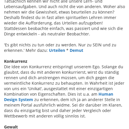
Tatsächlich kennen wir nicht alle unsere Lern- und
Lebensaufgaben. Und auch nicht die von anderen. Woher also
nehmen wir die Gewissheit, etwas beurteilen zu können?
Deshalb findest du in fast allen spirituellen Lehren immer
wieder die Aufforderung, das Urteilen aufzugeben!
Stattdessen beobachte einfach, was passiert und wie sich die
Dinge entwickeln - als neutraler Beobachter.
'Es gibt nichts zu tun oder zu werden. Nur zu SEIN und zu
erkennen.' Mehr dazu:
Urteilen
*
Demut
Konkurrenz
Die Idee von Konkurrenz entspringt unserem Ego. Solange du
glaubst, dass du mit anderen konkurrierst, wirst du ständig
rennen und dich anstrengen müssen, um dich gegen die
vermeintliche Konkurrenz zu behaupten. In Wahrheit ist jeder
von uns ein 'Unikat', ausgestattet mit einer einzigartigen
Kombination von Eigenschaften. Dies ist u.a. am
Human
Design System
zu erkennen, dem ich ja an anderer Stelle in
meinem Portal ausführlich widme. Sei dir darüber im Klaren,
dass du einzigartig bist und daher jeder Vergleich oder
Wettbewerb mit anderen völlig sinnlos ist.
Gewalt