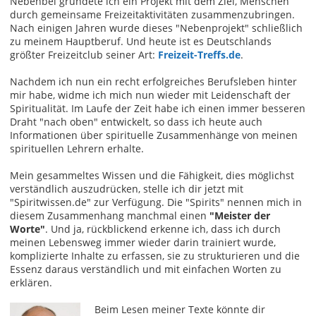
Nebenbei gründete ich ein Projekt mit dem Ziel, Menschen
durch gemeinsame Freizeitaktivitäten zusammenzubringen.
Nach einigen Jahren wurde dieses "Nebenprojekt" schließlich
zu meinem Hauptberuf. Und heute ist es Deutschlands
größter Freizeitclub seiner Art:
Freizeit-Treffs.de
.
Nachdem ich nun ein recht erfolgreiches Berufsleben hinter
mir habe, widme ich mich nun wieder mit Leidenschaft der
Spiritualität. Im Laufe der Zeit habe ich einen immer besseren
Draht "nach oben" entwickelt, so dass ich heute auch
Informationen über spirituelle Zusammenhänge von meinen
spirituellen Lehrern erhalte.
Mein gesammeltes Wissen und die Fähigkeit, dies möglichst
verständlich auszudrücken, stelle ich dir jetzt mit
"Spiritwissen.de" zur Verfügung. Die "Spirits" nennen mich in
diesem Zusammenhang manchmal einen
"Meister der
Worte"
. Und ja, rückblickend erkenne ich, dass ich durch
meinen Lebensweg immer wieder darin trainiert wurde,
komplizierte Inhalte zu erfassen, sie zu strukturieren und die
Essenz daraus verständlich und mit einfachen Worten zu
erklären.
Beim Lesen meiner Texte könnte dir