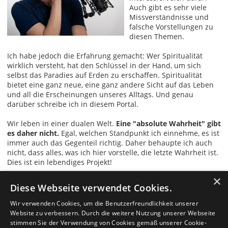
Auch gibt es sehr viele
Missverständnisse und
falsche Vorstellungen zu
diesen Themen.
Ich habe jedoch die Erfahrung gemacht: Wer Spiritualität
wirklich versteht, hat den Schlüssel in der Hand, um sich
selbst das Paradies auf Erden zu erschaffen. Spiritualität
bietet eine ganz neue, eine ganz andere Sicht auf das Leben
und all die Erscheinungen unseres Alltags. Und genau
darüber schreibe ich in diesem Portal.
Wir leben in einer dualen Welt.
Eine "absolute Wahrheit" gibt
es daher nicht.
Egal, welchen Standpunkt ich einnehme, es ist
immer auch das Gegenteil richtig. Daher behaupte ich auch
nicht, dass alles, was ich hier vorstelle, die letzte Wahrheit ist.
Dies ist ein lebendiges Projekt!
×
Diese Webseite verwendet Cookies.
Falls du bei den einzelnen Themen etwas kommentieren,
kritisieren oder ergänzen möchtest, freue ich mich über dein
Wir verwenden Cookies, um die Benutzerfreundlichkeit unserer
Feedback!
Website zu verbessern. Durch die weitere Nutzung unserer Webseite
stimmen Sie der Verwendung von Cookies gemäß unserer Cookie-