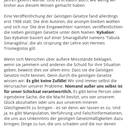
bisher aus diesem Wissen gemacht haben.
Eine Veröffentlichung der Geistigen Gesetze fand allerdings
erst 1908 statt. Die drei Autoren, die anonym bleiben wollten
und sich nur 'Die drei Eingeweihten' nannten, veröffentlichten
die sieben geistigen Gesetze unter dem Namen '
Kybalion
'.
Das Kybalion basiert auf einer Smaragdtafel namens 'Tabula
Smaragdina', die als Ursprung der Lehre von Hermes
Trismegistos gilt.
Wenn sich Menschen über äußere Missstände beklagen,
wenn sie jammern und anderen die Schuld für ihre Situation
geben, beweist dies vor allem eins: Dass sie die Geistigen
Gesetze nicht kennen. Denn durch die geistigen Gesetze
wissen wir:
Es gibt keine Zufälle!
Wir sind immer selbst die
Verursacher unserer Probleme.
Niemand außer uns selbst ist
für unser Schicksal verantwortlich.
Es gibt keine Person oder
irgendeine Sache, die die Macht besitzt, uns von unserem
Glück abzuhalten oder uns aus unserem inneren
Gleichgewicht zu bringen - es sei denn, wir lassen es zu. Und
ja, es gibt Manipulation, Verführung und Falschinformationen,
die uns aus Unkenntnis der geistigen Gesetzmäßigkeiten dazu
bringen, Dinge zu tun, die uns schaden und die nur denen