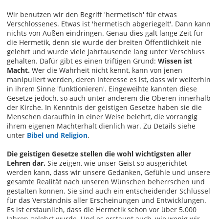
Wir benutzen wir den Begriff 'hermetisch' für etwas
Verschlossenes. Etwas ist 'hermetisch abgeriegelt'. Dann kann
nichts von Außen eindringen. Genau dies galt lange Zeit für
die Hermetik, denn sie wurde der breiten Öffentlichkeit nie
gelehrt und wurde viele Jahrtausende lang unter Verschluss
gehalten. Dafür gibt es einen triftigen Grund:
Wissen ist
Macht.
Wer die Wahrheit nicht kennt, kann von jenen
manipuliert werden, deren Interesse es ist, dass wir weiterhin
in ihrem Sinne 'funktionieren'. Eingeweihte kannten diese
Gesetze jedoch, so auch unter anderem die Oberen innerhalb
der Kirche. In Kenntnis der geistigen Gesetze haben sie die
Menschen daraufhin in einer Weise belehrt, die vorrangig
ihrem eigenen Machterhalt dienlich war. Zu Details siehe
unter
Bibel und Religion
.
Die geistigen Gesetze stellen die wohl wichtigsten aller
Lehren dar.
Sie zeigen, wie unser Geist so ausgerichtet
werden kann, dass wir unsere Gedanken, Gefühle und unsere
gesamte Realität nach unseren Wünschen beherrschen und
gestalten können. Sie sind auch ein entscheidender Schlüssel
für das Verständnis aller Erscheinungen und Entwicklungen.
Es ist erstaunlich, dass die Hermetik schon vor über 5.000
Jahren gelehrt wurde. Und es erstaunt auch, wie wenig wir