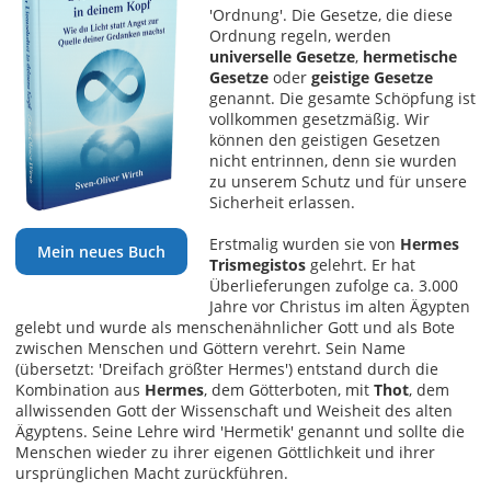
'Ordnung'. Die Gesetze, die diese
Ordnung regeln, werden
universelle Gesetze
,
hermetische
Gesetze
oder
geistige Gesetze
genannt. Die gesamte Schöpfung ist
vollkommen gesetzmäßig. Wir
können den geistigen Gesetzen
nicht entrinnen, denn sie wurden
zu unserem Schutz und für unsere
Sicherheit erlassen.
Erstmalig wurden sie von
Hermes
Mein neues Buch
Trismegistos
gelehrt. Er hat
Überlieferungen zufolge ca. 3.000
Jahre vor Christus im alten Ägypten
gelebt und wurde als menschenähnlicher Gott und als Bote
zwischen Menschen und Göttern verehrt. Sein Name
(übersetzt: 'Dreifach größter Hermes') entstand durch die
Kombination aus
Hermes
, dem Götterboten, mit
Thot
, dem
allwissenden Gott der Wissenschaft und Weisheit des alten
Ägyptens. Seine Lehre wird 'Hermetik' genannt und sollte die
Menschen wieder zu ihrer eigenen Göttlichkeit und ihrer
ursprünglichen Macht zurückführen.