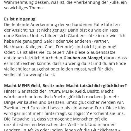
Wahrnehmung dessen, was ist, die Anerkennung der Fülle, ein
so wichtiges Thema.
Es ist nie genug!
Die fehlende Anerkennung der vorhandenen Fülle führt zu
der Ansicht: 'Es ist nicht genug!' Dann bist du wie ein Fass
ohne Boden. Und es bilden sich Glaubenssätze in dir wie: 'Ich
habe nie genügend Geld!' oder 'Die anderen (Partner,
Nachbarn, Kollegen, Chef, Freunde) sind nicht gut genug!'
Oder: 'Es ist alles viel zu teuer!' Alle diese Glaubenssätze
entstehen letztlich durch den
Glauben an Mangel
, daran, dass
es nicht reichen könnte, dass zu wenig da ist und du am Ende
vielleicht leer ausgehst oder leiden musst, weil für dich
vielleicht 'zu wenig' da ist.
Macht MEHR Geld, Besitz oder Macht tatsächlich glücklicher?
Hinter Gier steckt der Irrtum, MEHR (Geld, Besitz, Macht)
würde auch automatisch 'mehr' glücklich machen. Je mehr
Dinge wir kaufen und besitzen, umso glücklicher werden wir.
Zweitausend Euro sind besser als eintausend Euro. Diese Idee
wird gar nicht mehr hinterfragt, so 'logisch' erscheint sie uns.
Die Tatsache ist, dass vermögende Menschen oft die
unzufriedensten Menschen der Welt sind. Und in armen
Ländern, in Afrika oder Indien, leben oft die Glücklichsten -