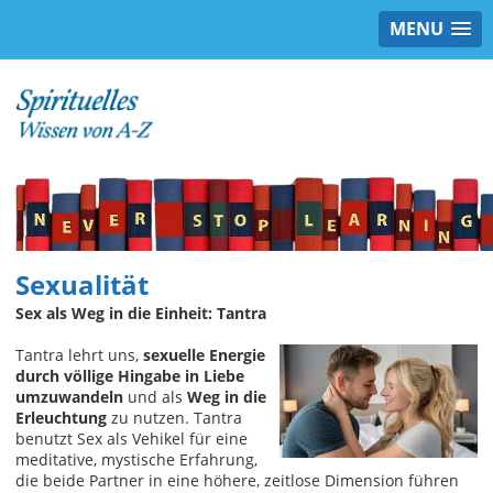
MENU
Sexualität
Sex als Weg in die Einheit: Tantra
Tantra lehrt uns,
sexuelle Energie
durch völlige Hingabe in Liebe
umzuwandeln
und als
Weg in die
Erleuchtung
zu nutzen. Tantra
benutzt Sex als Vehikel für eine
meditative, mystische Erfahrung,
die beide Partner in eine höhere, zeitlose Dimension führen