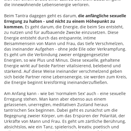
die innewohnende Lebensenergie verloren.
Beim Tantra dagegen geht es darum,
die anfängliche sexuelle
Erregung zu halten - und nicht zu einem Höhepunkt zu
kommen.
Es geht darum, die Energie, die beim Sex entsteht,
zu nutzen und für aufbauende Zwecke einzusetzen. Diese
Energie entsteht durch das entspannte, intime
Beisammensein von Mann und Frau, das tiefe Verschmelzen,
das ineinander Aufgehen - ohne jede Eile oder Verkrampfung.
Es geht um die Verbindung zweier entgegengesetzter
Energien, so wie Plus und Minus. Diese sexuelle, gehaltene
Energie wirkt auf beide Partner vitalisierend, belebend und
stärkend. Auf diese Weise ineinander verschmelzend geben
sich beide Partner reine Lebensenergie, sie werden zum Kreis,
die Energie beginnt kreisförmig ineinanderzufließen.
Am Anfang kann - wie bei 'normalem Sex' auch - eine sexuelle
Erregung stehen. Man kann aber ebenso aus einem
gelassenen, unerregten, meditativen Zustand heraus
tantrischen Sex beginnen. Dabei geht es zunächst um die
Begegnung zweier Körper, um das Erspüren der Polarität, der
Urkräfte von Mann und Frau. Es geht um zärtliche Berührung,
absichtslos, wie ein Tanz, spielerisch, kreativ, poetisch und