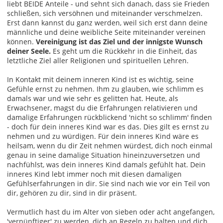
liebt BEIDE Anteile - und sehnt sich danach, dass sie Frieden
schließen, sich versöhnen und miteinander verschmelzen.
Erst dann kannst du ganz werden, weil sich erst dann deine
männliche und deine weibliche Seite miteinander vereinen
können.
Vereinigung ist das Ziel und der innigste Wunsch
deiner Seele.
Es geht um die Rückkehr in die Einheit, das
letztliche Ziel aller Religionen und spirituellen Lehren.
In Kontakt mit deinem inneren Kind ist es wichtig, seine
Gefühle ernst zu nehmen. Ihm zu glauben, wie schlimm es
damals war und wie sehr es gelitten hat. Heute, als
Erwachsener, magst du die Erfahrungen relativieren und
damalige Erfahrungen rückblickend 'nicht so schlimm' finden
- doch für dein inneres Kind war es das. Dies gilt es ernst zu
nehmen und zu würdigen. Für dein inneres Kind wäre es
heilsam, wenn du dir Zeit nehmen würdest, dich noch einmal
genau in seine damalige Situation hineinzuversetzen und
nachfühlst, was dein inneres Kind damals gefühlt hat. Dein
inneres Kind lebt immer noch mit diesen damaligen
Gefühlserfahrungen in dir. Sie sind nach wie vor ein Teil von
dir, gehören zu dir, sind in dir präsent.
Vermutlich hast du im Alter von sieben oder acht angefangen,
'vernünftiger' zu werden, dich an Regeln zu halten und dich