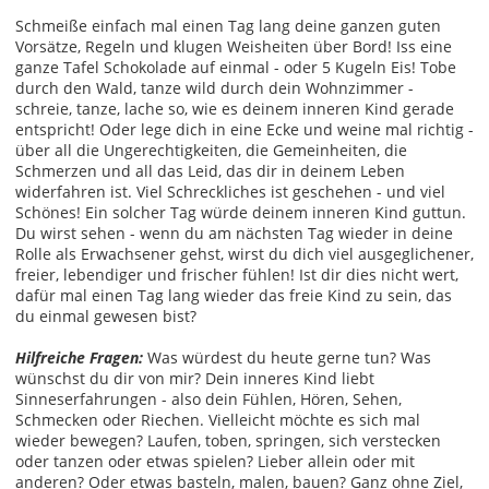
Schmeiße einfach mal einen Tag lang deine ganzen guten
Vorsätze, Regeln und klugen Weisheiten über Bord! Iss eine
ganze Tafel Schokolade auf einmal - oder 5 Kugeln Eis! Tobe
durch den Wald, tanze wild durch dein Wohnzimmer -
schreie, tanze, lache so, wie es deinem inneren Kind gerade
entspricht! Oder lege dich in eine Ecke und weine mal richtig -
über all die Ungerechtigkeiten, die Gemeinheiten, die
Schmerzen und all das Leid, das dir in deinem Leben
widerfahren ist. Viel Schreckliches ist geschehen - und viel
Schönes! Ein solcher Tag würde deinem inneren Kind guttun.
Du wirst sehen - wenn du am nächsten Tag wieder in deine
Rolle als Erwachsener gehst, wirst du dich viel ausgeglichener,
freier, lebendiger und frischer fühlen! Ist dir dies nicht wert,
dafür mal einen Tag lang wieder das freie Kind zu sein, das
du einmal gewesen bist?
Hilfreiche Fragen:
Was würdest du heute gerne tun? Was
wünschst du dir von mir? Dein inneres Kind liebt
Sinneserfahrungen - also dein Fühlen, Hören, Sehen,
Schmecken oder Riechen. Vielleicht möchte es sich mal
wieder bewegen? Laufen, toben, springen, sich verstecken
oder tanzen oder etwas spielen? Lieber allein oder mit
anderen? Oder etwas basteln, malen, bauen? Ganz ohne Ziel,