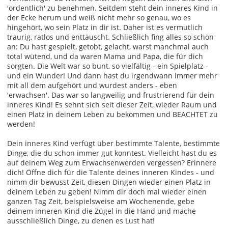
'ordentlich' zu benehmen. Seitdem steht dein inneres Kind in
der Ecke herum und weiß nicht mehr so genau, wo es
hingehört, wo sein Platz in dir ist. Daher ist es vermutlich
traurig, ratlos und enttäuscht. Schließlich fing alles so schön
an: Du hast gespielt, getobt, gelacht, warst manchmal auch
total wütend, und da waren Mama und Papa, die für dich
sorgten. Die Welt war so bunt, so vielfältig - ein Spielplatz -
und ein Wunder! Und dann hast du irgendwann immer mehr
mit all dem aufgehört und wurdest anders - eben
'erwachsen'. Das war so langweilig und frustrierend für dein
inneres Kind! Es sehnt sich seit dieser Zeit, wieder Raum und
einen Platz in deinem Leben zu bekommen und BEACHTET zu
werden!
Dein inneres Kind verfügt über bestimmte Talente, bestimmte
Dinge, die du schon immer gut konntest. Vielleicht hast du es
auf deinem Weg zum Erwachsenwerden vergessen? Erinnere
dich! Öffne dich für die Talente deines inneren Kindes - und
nimm dir bewusst Zeit, diesen Dingen wieder einen Platz in
deinem Leben zu geben! Nimm dir doch mal wieder einen
ganzen Tag Zeit, beispielsweise am Wochenende, gebe
deinem inneren Kind die Zügel in die Hand und mache
ausschließlich Dinge, zu denen es Lust hat!