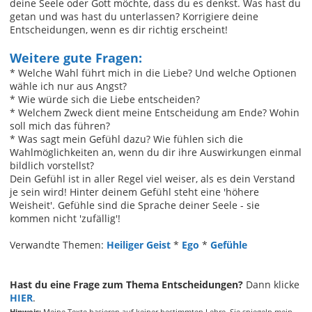
deine Seele oder Gott möchte, dass du es denkst. Was hast du
getan und was hast du unterlassen? Korrigiere deine
Entscheidungen, wenn es dir richtig erscheint!
Weitere gute Fragen:
* Welche Wahl führt mich in die Liebe? Und welche Optionen
wähle ich nur aus Angst?
* Wie würde sich die Liebe entscheiden?
* Welchem Zweck dient meine Entscheidung am Ende? Wohin
soll mich das führen?
* Was sagt mein Gefühl dazu? Wie fühlen sich die
Wahlmöglichkeiten an, wenn du dir ihre Auswirkungen einmal
bildlich vorstellst?
Dein Gefühl ist in aller Regel viel weiser, als es dein Verstand
je sein wird! Hinter deinem Gefühl steht eine 'höhere
Weisheit'. Gefühle sind die Sprache deiner Seele - sie
kommen nicht 'zufällig'!
Verwandte Themen:
Heiliger Geist
*
Ego
*
Gefühle
Hast du eine Frage zum Thema Entscheidungen?
Dann klicke
HIER
.
Hinweis:
Meine Texte basieren auf keiner bestimmten Lehre. Sie spiegeln mein